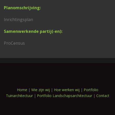
Planomschrijving:
Inrichtingsplan
Samenwerkende partij(-en):
ProCensus
Home
|
Wie zijn wij
|
Hoe werken wij
|
Portfolio
Tuinarchitectuur
|
Portfolio Landschapsarchitectuur
|
Contact